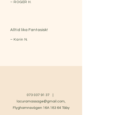
– ROGER H.
Alltid lika Fantasisk!
– Karin N.
073 037 91 37
|
lacuramassage@gmail.com
,
Flyghamnsvägen 16A 183 64 Täby