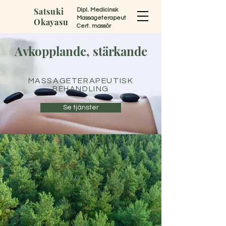
Satsuki
Dipl. Medicinsk
Massageterapeut
Okayasu
Cert. massör
Avkopplande, stärkande
MASSAGETERAPEUTISK
BEHANDLING
Se tjänster